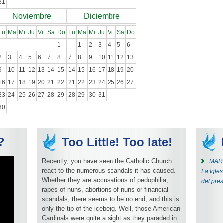
31
Noviembre
Diciembre
Lu
Ma
Mi
Ju
Vi
Sa
Do
Lu
Ma
Mi
Ju
Vi
Sa
Do
1
1
2
3
4
5
6
2
3
4
5
6
7
8
7
8
9
10
11
12
13
9
10
11
12
13
14
15
14
15
16
17
18
19
20
16
17
18
19
20
21
22
21
22
23
24
25
26
27
23
24
25
26
27
28
29
28
29
30
31
30
?
Too Little! Too late!
Recently, you have seen the Catholic Church
MART
react to the numerous scandals it has caused.
La Igles
Whether they are accusations of pedophilia,
del pres
rapes of nuns, abortions of nuns or financial
scandals, there seems to be no end, and this is
only the tip of the iceberg. Well, those American
Cardinals were quite a sight as they paraded in