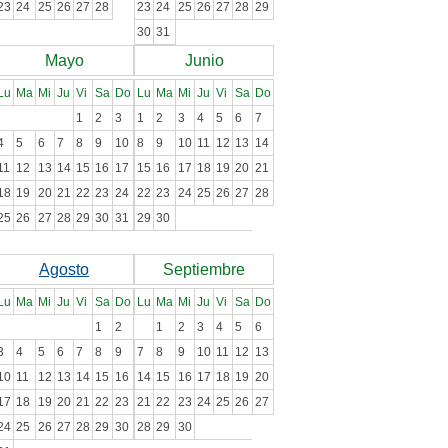
23
24
25
26
27
28
23
24
25
26
27
28
29
30
31
Mayo
Junio
Lu
Ma
Mi
Ju
Vi
Sa
Do
Lu
Ma
Mi
Ju
Vi
Sa
Do
1
2
3
1
2
3
4
5
6
7
4
5
6
7
8
9
10
8
9
10
11
12
13
14
11
12
13
14
15
16
17
15
16
17
18
19
20
21
18
19
20
21
22
23
24
22
23
24
25
26
27
28
25
26
27
28
29
30
31
29
30
Agosto
Septiembre
Lu
Ma
Mi
Ju
Vi
Sa
Do
Lu
Ma
Mi
Ju
Vi
Sa
Do
1
2
1
2
3
4
5
6
3
4
5
6
7
8
9
7
8
9
10
11
12
13
10
11
12
13
14
15
16
14
15
16
17
18
19
20
17
18
19
20
21
22
23
21
22
23
24
25
26
27
24
25
26
27
28
29
30
28
29
30